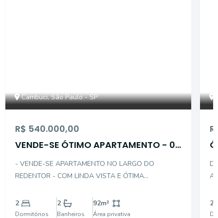
Cambuci, São Paulo - SP
R$ 540.000,00
R
VENDE-SE ÓTIMO APARTAMENTO - 02
Ó
DTS C/ 01 VAGA
C
- VENDE-SE APARTAMENTO NO LARGO DO
DE
REDENTOR - COM LINDA VISTA E ÓTIMA
AP
DISTRIBUIÇÃO INTERNA - NO CONTRA PISO E COM
SAL
ACABAMENTO DE ALUMINIO BRANCO NAS PORTAS
CO
2
2
92
m²
2
E JANELAS - DESCRIÇÃO INTERNA DO IMÓVEL: . 02
LAMINADO
Dormitórios
Banheiros
Área privativa
Do