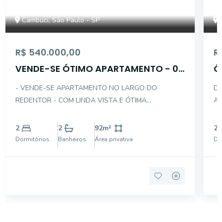
Cambuci, São Paulo - SP
R$ 540.000,00
R
VENDE-SE ÓTIMO APARTAMENTO - 02
Ó
DTS C/ 01 VAGA
C
- VENDE-SE APARTAMENTO NO LARGO DO
DE
REDENTOR - COM LINDA VISTA E ÓTIMA
AP
DISTRIBUIÇÃO INTERNA - NO CONTRA PISO E COM
SAL
ACABAMENTO DE ALUMINIO BRANCO NAS PORTAS
CO
2
2
92
m²
2
E JANELAS - DESCRIÇÃO INTERNA DO IMÓVEL: . 02
LAMINADO
Dormitórios
Banheiros
Área privativa
Do
DORMITÓRIOS SENDO 01 SUÍTE COM VARANDA .
01