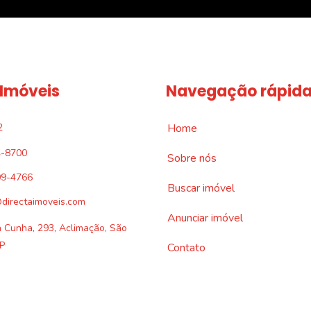
 Imóveis
Navegação rápid
2
Home
4-8700
Sobre nós
09-4766
Buscar imóvel
directaimoveis.com
Anunciar imóvel
a Cunha, 293, Aclimação, São
P
Contato