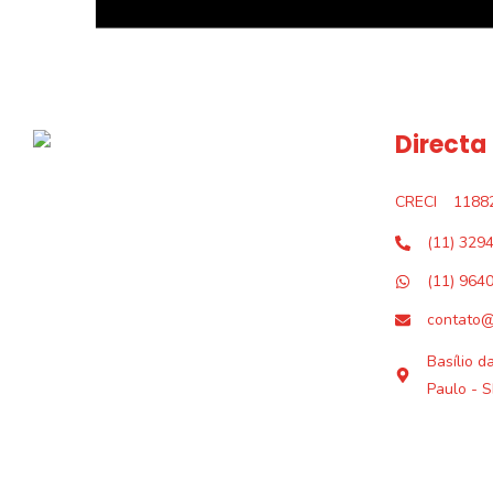
Directa
CRECI
1188
(11) 329
(11) 964
contato@
Basílio d
Paulo - S