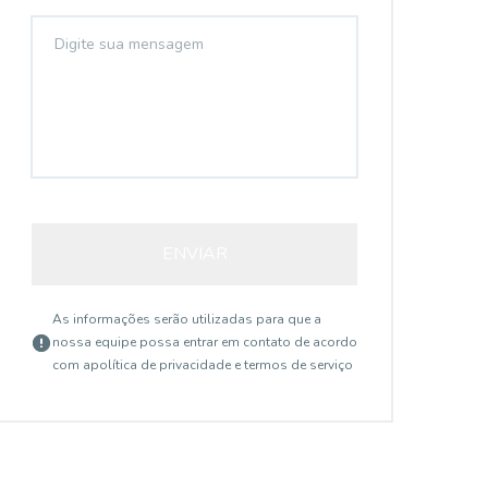
14131
ENVIAR
Cambuci, São Paulo - SP
As informações serão utilizadas para que a
nossa equipe possa entrar em contato de acordo
com a
política de privacidade e termos de serviço
R$ 420.000,00
R$
VENDO ÓTIMO
A
APARTAMENTO PRÓX AO
P
Apartamento Dois dormitórios , piso tacos ,
- 
COLÉGIO MARISTA
A
sala para dois ambientes toda piso tacos ,
IMP