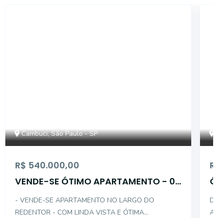
14976
Cambuci, São Paulo - SP
R$ 540.000,00
R
VENDE-SE ÓTIMO APARTAMENTO - 02
Ó
DTS C/ 01 VAGA
C
- VENDE-SE APARTAMENTO NO LARGO DO
DE
REDENTOR - COM LINDA VISTA E ÓTIMA
AP