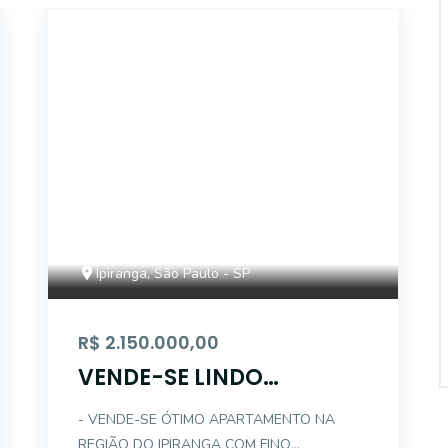
14947
Ipiranga, São Paulo - SP
R$ 2.150.000,00
VENDE-SE LINDO
APARTAMENTO NA
- VENDE-SE ÓTIMO APARTAMENTO NA
REGIÃO DO IPIRANGA
REGIÃO DO IPIRANGA COM FINO