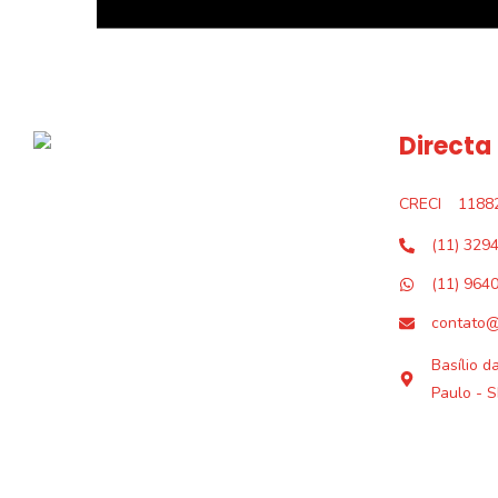
Directa
CRECI
1188
(11) 329
(11) 964
contato@
Basílio d
Paulo - S