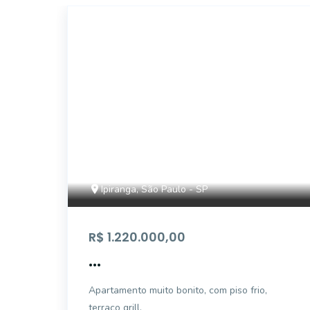
AP5018
Ipiranga, São Paulo - SP
R$ 1.220.000,00
...
Apartamento muito bonito, com piso frio,
terraço grill.