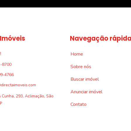
 Imóveis
Navegação rápid
2
Home
4-8700
Sobre nós
09-4766
Buscar imóvel
directaimoveis.com
Anunciar imóvel
a Cunha, 293, Aclimação, São
P
Contato