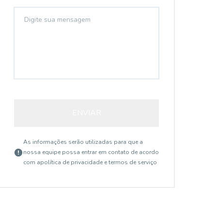
14580
ENVIAR
Ipiranga, SÃO PAULO - SP
As informações serão utilizadas para que a
nossa equipe possa entrar em contato de acordo
com a
política de privacidade e termos de serviço
R$ 880.000,00
R$
IPIRANGA VENDO LINDO
V
AP 3D(1STE)-2 GARS
P
- ALTO - ENSOLARADO - AREJADO -
EN
IMPECÁVEL - LIVING 2 AMBIENTES -COM
EXCE