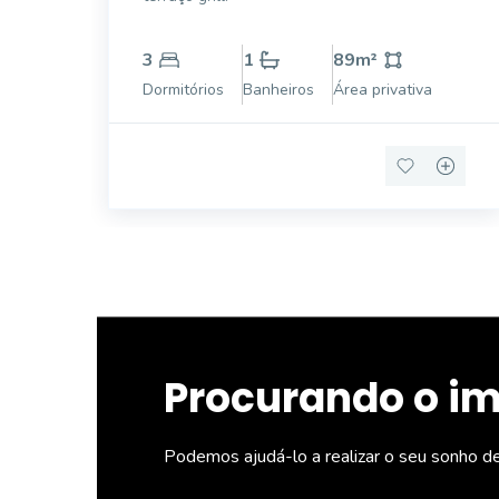
3
1
89
m²
Dormitórios
Banheiros
Área privativa
Procurando o i
Podemos ajudá-lo a realizar o seu sonho d