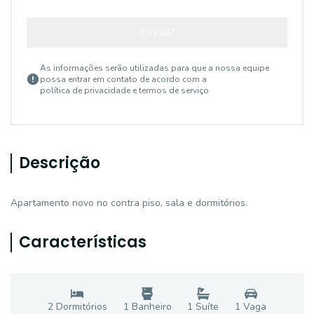
ENVIAR
As informações serão utilizadas para que a nossa equipe
possa entrar em contato de acordo com a
política de privacidade e termos de serviço
Descrição
Apartamento novo no contra piso, sala e dormitórios.
Características
2
Dormitório
s
1
Banheiro
1
Suíte
1
Vaga