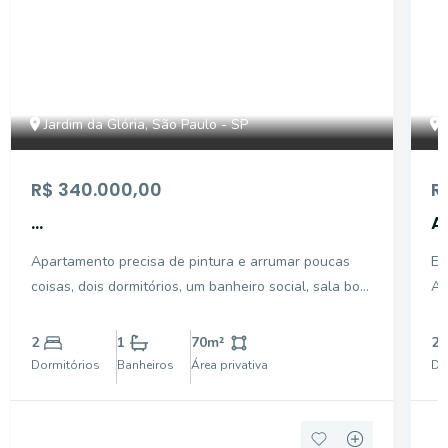
Jardim da Glória, São Paulo - SP
R$ 340.000,00
R
...
A
l
Apartamento precisa de pintura e arrumar poucas
Ex
coisas, dois dormitórios, um banheiro social, sala boa,
Am
varanda e área de serviço.
de
2
1
70
m²
2
Dormitórios
Banheiros
Área privativa
Do