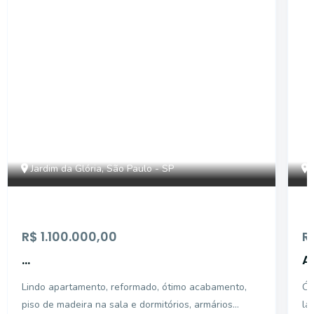
AP3908
Jardim da Glória, São Paulo - SP
R$ 1.100.000,00
R
...
A
v
Lindo apartamento, reformado, ótimo acabamento,
Ót
piso de madeira na sala e dormitórios, armários
la