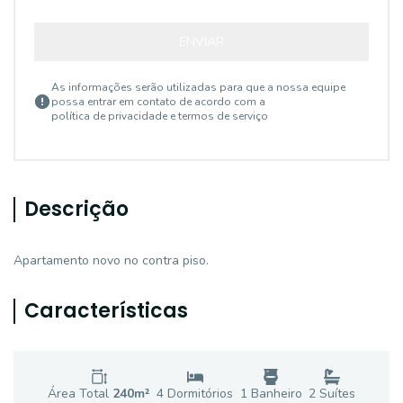
ENVIAR
As informações serão utilizadas para que a nossa equipe
possa entrar em contato de acordo com a
política de privacidade e termos de serviço
Descrição
Apartamento novo no contra piso.
Características
Área Total
240
m²
4
Dormitório
s
1
Banheiro
2
Suíte
s