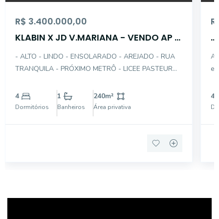
R$ 3.400.000,00
R
KLABIN X JD V.MARIANA - VENDO AP 4
...
SUÍTES - 4 GARS
- ALTO - LINDO - ENSOLARADO - AREJADO - RUA
Ap
TRANQUILA - PRÓXIMO METRÔ - LICEE PASTEUR
ensolarad
Apartamento impecável, ensolarado, alto padrão,
Ricame
linda vista, sala 3 ambientes com lareira, todo
Piso
4
1
240
m²
4
avarandado, piso moderno marfim, armários de
Dormitórios
Banheiros
Área privativa
Do
primeira linha e b