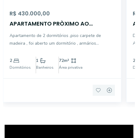
R$ 430.000,00
R
APARTAMENTO PRÒXIMO AO
A
ACCAMARGO
L
Apartamento de 2 dormitórios ,piso carpete de
DE
madeira , foi aberto um dormitório , armários
AP
embutidos , sala para dois ambientes piso carpete de
DE
madeira , ótima localização , próximo ao hospital
SA
2
1
72
m²
2
ACCAMARGO e próximo ao Metrô
01
Dormitórios
Banheiros
Área privativa
Do