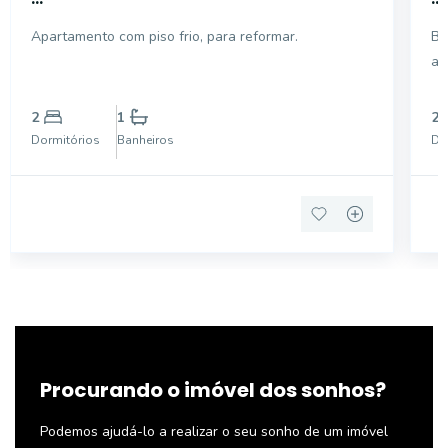
Apartamento com piso frio, para reformar.
Bo
ar
2
1
2
Dormitórios
Banheiros
Do
Procurando o imóvel dos sonhos?
Podemos ajudá-lo a realizar o seu sonho de um imóvel