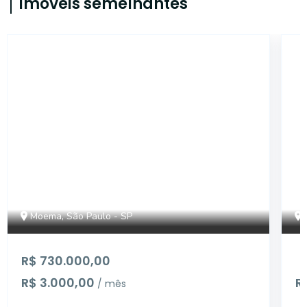
Imóveis semelhantes
AP2575
Moema, São Paulo - SP
R$ 730.000,00
R$ 3.000,00
R
/ mês
...
...