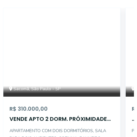
14938
Sacomã, São Paulo - SP
R$ 310.000,00
R
VENDE APTO 2 DORM. PRÓXIMIDADES
...
TERMINAL SACOMÃ
APARTAMENTO COM DOIS DORMITÓRIOS, SALA
Pi