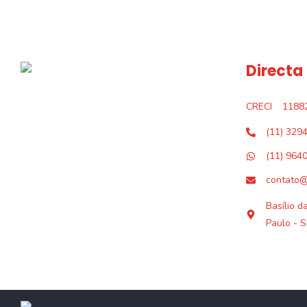
Directa
CRECI
1188
(11) 329
(11) 964
contato@
Basílio d
Paulo - S