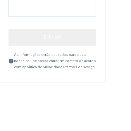
AP2759
ENVIAR
As informações serão utilizadas para que a
nossa equipe possa entrar em contato de acordo
com a
política de privacidade e termos de serviço
Saúde, São Paulo - SP
R$ 452.000,00
R$
...
...
Vaga demarcada, depósito na garagem,
Vag
aquecedor solar, cozinha americana no
aqu
contra piso.
con