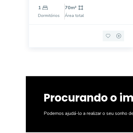
1
70
m²
Dormitórios
Área total
Procurando o i
Podemos ajudá-lo a realizar o seu sonho d