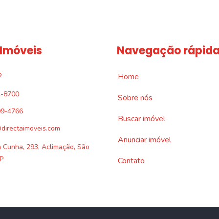
 Imóveis
Navegação rápid
2
Home
4-8700
Sobre nós
09-4766
Buscar imóvel
directaimoveis.com
Anunciar imóvel
a Cunha, 293, Aclimação, São
P
Contato