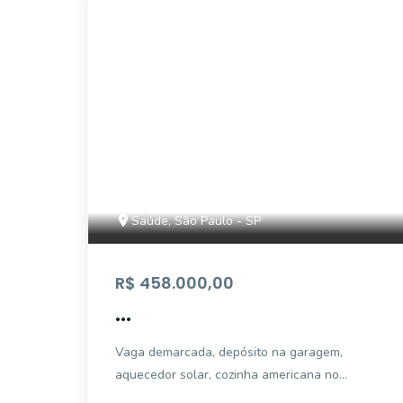
AP2805
Saúde, São Paulo - SP
R$ 458.000,00
...
Vaga demarcada, depósito na garagem,
aquecedor solar, cozinha americana no
contra piso.