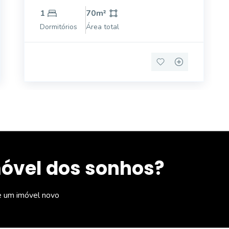
1
70
m²
Dormitórios
Área total
móvel dos sonhos?
e um imóvel novo