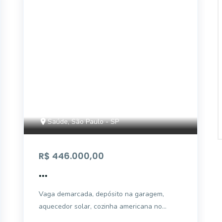
AP2688
Saúde, São Paulo - SP
R$ 446.000,00
...
Vaga demarcada, depósito na garagem,
aquecedor solar, cozinha americana no
contra piso.