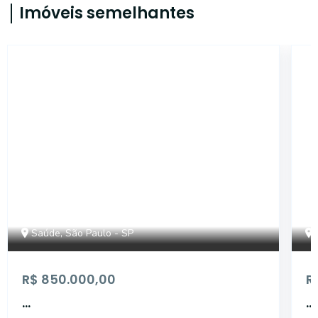
Imóveis semelhantes
AP5232
Saúde, São Paulo - SP
R$ 850.000,00
R
...
...