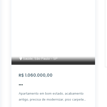
AP4182
Saúde, São Paulo - SP
R$ 1.060.000,00
...
Apartamento em bom estado, acabamento
antigo, precisa de modernizar, piso carpete
de madeira, sala para 2 ambientes, sala de