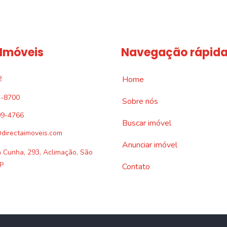
 Imóveis
Navegação rápid
2
Home
4-8700
Sobre nós
09-4766
Buscar imóvel
directaimoveis.com
Anunciar imóvel
a Cunha, 293, Aclimação, São
P
Contato