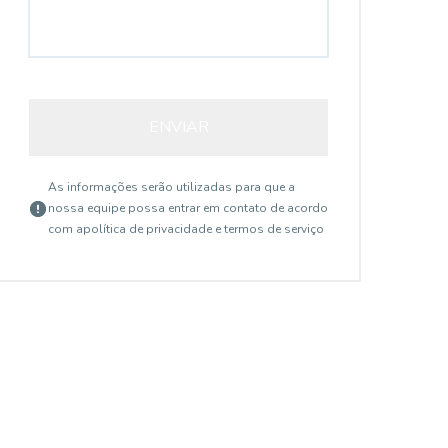
AP3039
ENVIAR
As informações serão utilizadas para que a
nossa equipe possa entrar em contato de acordo
com a
política de privacidade e termos de serviço
Saúde, São Paulo - SP
R$ 844.000,00
R$
...
...
Depósito na garagem.
Arm
da 