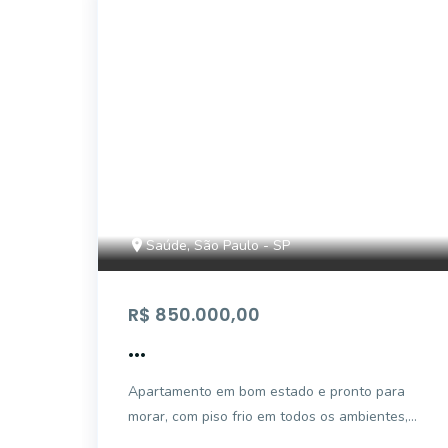
AP5232
Saúde, São Paulo - SP
R$ 850.000,00
...
Apartamento em bom estado e pronto para
morar, com piso frio em todos os ambientes,
armários embutidos na cozinha, dormitórios e