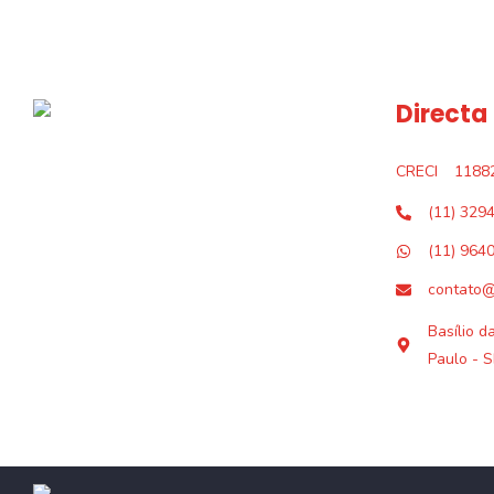
Directa
CRECI
1188
(11) 329
(11) 964
contato@
Basílio d
Paulo - S