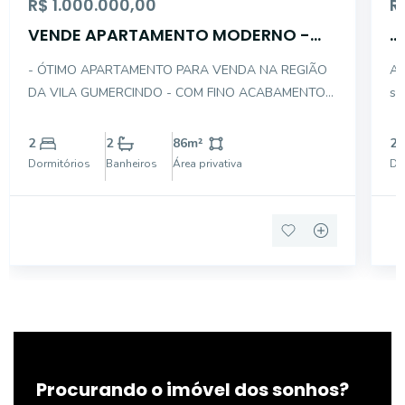
R$ 1.000.000,00
R
VENDE APARTAMENTO MODERNO -
...
VILA GUMERCINDO
- ÓTIMO APARTAMENTO PARA VENDA NA REGIÃO
Ap
DA VILA GUMERCINDO - COM FINO ACABAMENTO E
su
REPLETO DE ARMÁRIOS E COM 02 VAGAS DE
GARAGEM - DESCRIÇÃO INTERNA DO IMÓVEL: . 02
2
2
86
m²
2
DORMITÓRIOS . 01 SUÍTE . 01 BANHEIRO SOCIAL .
Dormitórios
Banheiros
Área privativa
Do
SALA 03 AMBIENTES . VARANDA .
Procurando o imóvel dos sonhos?