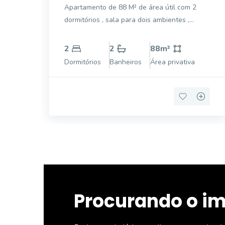
LINDA VISTA
Apartamento de 88 M² de área útil com 2
dormitórios , sala para dois ambientes ,
cozinha ampla , dependência de empregada ,
todo apartamento com ventilação natural e
2
2
88
m²
bem ensolarado , 1 vaga de garagem
Dormitórios
Banheiros
Área privativa
Procurando o i