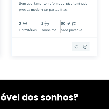
Bom apartamento, reformado, piso laminado,
precisa modernizar partes frias.
2
1
60
m²
Dormitórios
Banheiros
Área privativa
móvel dos sonhos?