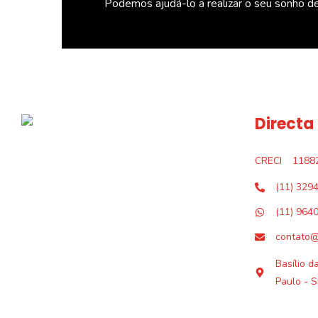
Podemos ajudá-lo a realizar o seu sonho d
Directa
CRECI
1188
(11) 329
(11) 964
contato@
Basílio d
Paulo - S