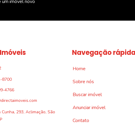
e um imóvel novo
 Imóveis
Navegação rápid
2
Home
4-8700
Sobre nós
09-4766
Buscar imóvel
directaimoveis.com
Anunciar imóvel
a Cunha, 293, Aclimação, São
P
Contato