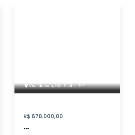
AP4707
Vila Mariana, São Paulo - SP
R$ 678.000,00
...