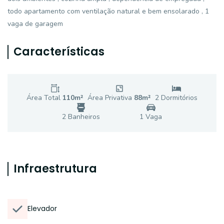
todo apartamento com ventilação natural e bem ensolarado , 1
vaga de garagem
Características
Área Total
110
m²
Área Privativa
88
m²
2
Dormitório
s
2
Banheiro
s
1
Vaga
Infraestrutura
Elevador