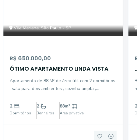
Vila Mariana, São Paulo - SP
R$ 650.000,00
R
ÓTIMO APARTAMENTO LINDA VISTA
...
Apartamento de 88 M² de área útil com 2 dormitórios
Bo
, sala para dois ambientes , cozinha ampla ,
mo
dependência de empregada , todo apartamento com
ventilação natural e bem ensolarado , 1 vaga de
2
2
88
m²
2
garagem
Dormitórios
Banheiros
Área privativa
Do