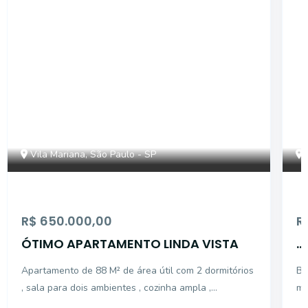
Vila Mariana, São Paulo - SP
R$ 650.000,00
R
ÓTIMO APARTAMENTO LINDA VISTA
...
Apartamento de 88 M² de área útil com 2 dormitórios
Bo
, sala para dois ambientes , cozinha ampla ,
mo
dependência de empregada , todo apartamento com