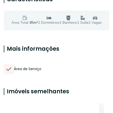
Área Total
85
m²
2
Dormitório
s
1
Banheiro
1
Suíte
2
Vaga
s
Mais informações
Área de Serviço
Imóveis semelhantes
15005