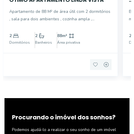
Apartamento de 88 M² de área útil com 2 dormitórios
Bo
, sala para dois ambientes , cozinha ampla ,
mo
dependência de empregada , todo apartamento com
ventilação natural e bem ensolarado , 1 vaga de
2
2
88
m²
2
garagem
Dormitórios
Banheiros
Área privativa
Do
Procurando o imóvel dos sonhos?
Podemos ajudá-lo a realizar o seu sonho de um imóvel