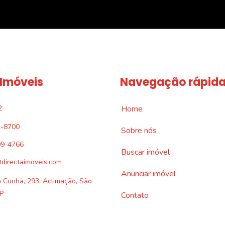
 Imóveis
Navegação rápid
2
Home
4-8700
Sobre nós
09-4766
Buscar imóvel
directaimoveis.com
Anunciar imóvel
a Cunha, 293, Aclimação, São
P
Contato