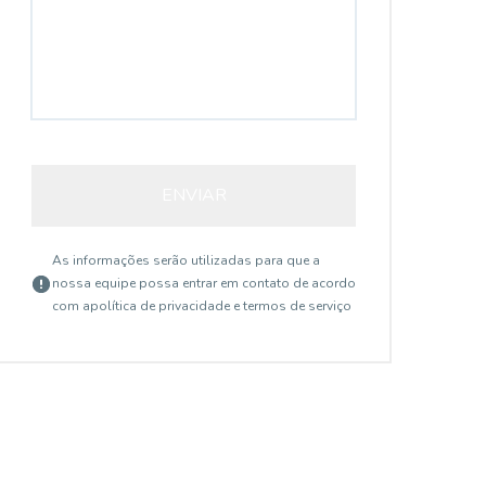
14789
ENVIAR
As informações serão utilizadas para que a
nossa equipe possa entrar em contato de acordo
Vila Mariana, São Paulo - SP
com a
política de privacidade e termos de serviço
R$
R$ 590.000,00
R$
ÓTIMO APARTAMENTO 2
...
DORM 1 VG - VILA