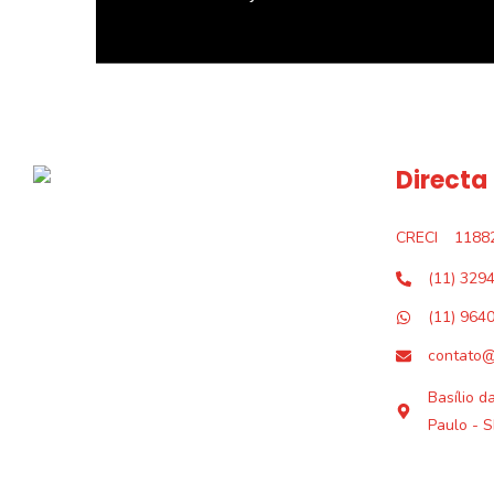
Directa
CRECI
1188
(11) 329
(11) 964
contato@
Basílio d
Paulo - S