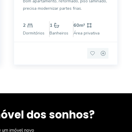
Bom apartamento, reformado, piso laminado,
precisa modernizar partes frias.
2
1
60
m²
Dormitórios
Banheiros
Área privativa
móvel dos sonhos?
e um imóvel novo