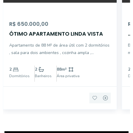
R$ 650.000,00
R
ÓTIMO APARTAMENTO LINDA VISTA
...
Apartamento de 88 M² de área útil com 2 dormitórios
Bo
, sala para dois ambientes , cozinha ampla ,
mo
dependência de empregada , todo apartamento com
ventilação natural e bem ensolarado , 1 vaga de
2
2
88
m²
2
garagem
Dormitórios
Banheiros
Área privativa
Do