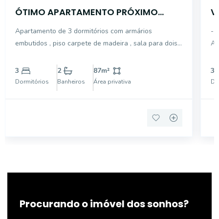
ÓTIMO APARTAMENTO PRÓXIMO
V
MARGARIDA MARIA
-
Apartamento de 3 dormitórios com armários
- 
embutidos , piso carpete de madeira , sala para dois
AR
ambientes piso carpete de madeira , cozinha com
AC
armários embutidos , uma vaga de garagem
AC
3
2
87
m²
3
GR
Dormitórios
Banheiros
Área privativa
Do
DE
D
Procurando o imóvel dos sonhos?