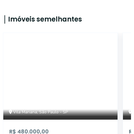
Imóveis semelhantes
14996
Vila Mariana, São Paulo - SP
R$ 480.000,00
R