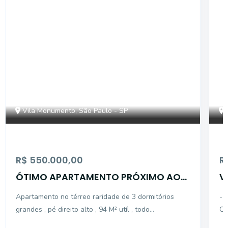
Vila Monumento, São Paulo - SP
R$ 550.000,00
R
ÓTIMO APARTAMENTO PRÓXIMO AO
V
MUSEU DO IPIRANGA
1
Apartamento no térreo raridade de 3 dormitórios
- 
grandes , pé direito alto , 94 M² utíl , todo
CO
apartamento piso taco , dormitórios com armários
IM