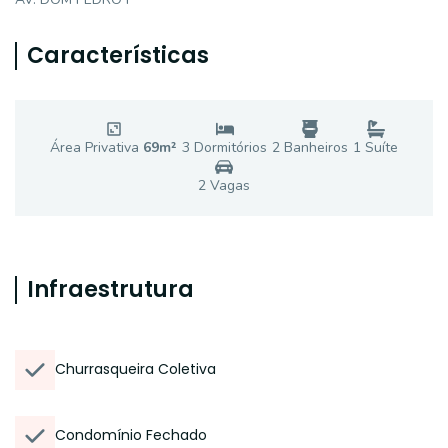
Características
Área Privativa
69
m²
3
Dormitório
s
2
Banheiro
s
1
Suíte
2
Vaga
s
Infraestrutura
Churrasqueira Coletiva
Condomínio Fechado