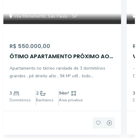
Vila Monumento, São Paulo - SP
R$ 550.000,00
R
ÓTIMO APARTAMENTO PRÓXIMO AO
V
MUSEU DO IPIRANGA
1
Apartamento no térreo raridade de 3 dormitórios
- 
grandes , pé direito alto , 94 M² utíl , todo
CO
apartamento piso taco , dormitórios com armários
IM
embutidos piso taco, cozinha com armários
AM
3
2
94
m²
3
embutidos
AM
Dormitórios
Banheiros
Área privativa
Do
AR
BA