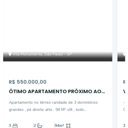
Vila Monumento, São Paulo - SP
R$ 550.000,00
R
ÓTIMO APARTAMENTO PRÓXIMO AO
V
MUSEU DO IPIRANGA
1
Apartamento no térreo raridade de 3 dormitórios
- 
grandes , pé direito alto , 94 M² utíl , todo
CO
apartamento piso taco , dormitórios com armários
IM
embutidos piso taco, cozinha com armários
AM
3
2
94
m²
3