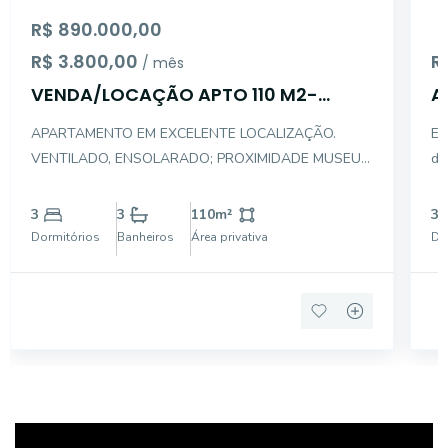
R$ 890.000,00
R$ 3.800,00
R
/ mês
VENDA/LOCAÇÃO APTO 110 M2-
A
V.MONUMENTO 3 DORM 2 GAR
M
APARTAMENTO EM EXCELENTE LOCALIZAÇÃO.
Ex
VENTILADO, ENSOLARADO; PROXIMIDADE MUSEU
de
DO IPIRANGA, MERCADOS,HIROTA, PÃO DE
se
AÇUCAR, ESCOLAS SÃO MAURO, RAINHA NOTRE
na
3
3
110
m²
3
DAME -RAINHA DOS APÓSTOLOS, POSTO DE
co
Dormitórios
Banheiros
Área privativa
Do
GASOLINA, BANCOS, PADARIAS;