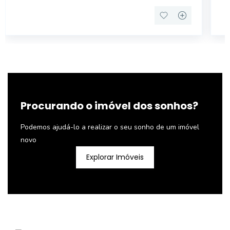
BA
Procurando o imóvel dos sonhos?
Podemos ajudá-lo a realizar o seu sonho de um imóvel
novo
Explorar Imóveis