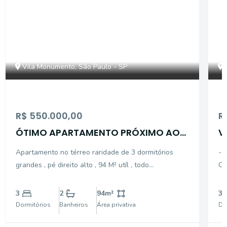
Vila Monumento, São Paulo - SP
R$ 550.000,00
R
ÓTIMO APARTAMENTO PRÓXIMO AO
V
MUSEU DO IPIRANGA
1
Apartamento no térreo raridade de 3 dormitórios
- 
grandes , pé direito alto , 94 M² utíl , todo
CO
apartamento piso taco , dormitórios com armários
IM
embutidos piso taco, cozinha com armários
AM
3
2
94
m²
3
embutidos
AM
Dormitórios
Banheiros
Área privativa
Do
AR