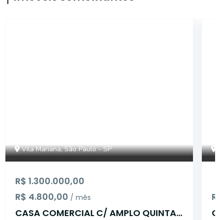
14144
Vila Mariana, São Paulo - SP
R$ 1.300.000,00
R$ 4.800,00
R
/ mês
CASA COMERCIAL C/ AMPLO QUINTAL
C