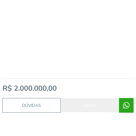
R$ 2.000.000,00
DÚVIDAS
LIGAR
Imóveis semelhantes
14972