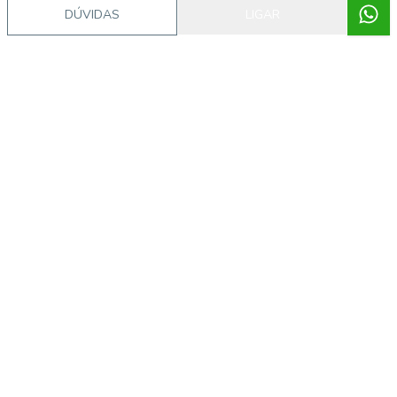
DÚVIDAS
LIGAR
Imóveis semelhantes
14995
Ipiranga, São Paulo - SP