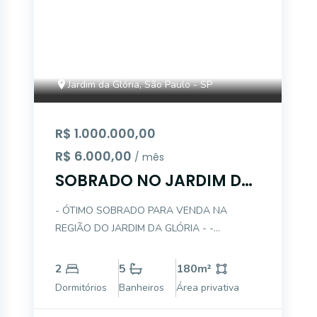
Jardim da Glória, São Paulo - SP
R$ 1.000.000,00
R$ 6.000,00
/ mês
SOBRADO NO JARDIM DA
GLÓRIA PARA VENDA
- ÓTIMO SOBRADO PARA VENDA NA
REGIÃO DO JARDIM DA GLÓRIA - -
DESCRIÇÃO INTERNA DO IMÓVEL: . 02
DORMITÓRIOS . 01 SUÍTE . 01 QUARTO DE
2
5
180
m²
PASSAGEM . 01 BANHEIRO SOCIAL . SALA
Dormitórios
Banheiros
Área privativa
DE ESTAR . SALA DE JANTAR . LAVABO .
COZINHA COM ARMÁRIOS . ÁREA DE