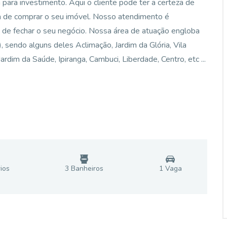
ara investimento. Aqui o cliente pode ter a certeza de
ra de comprar o seu imóvel. Nosso atendimento é
 de fechar o seu negócio. Nossa área de atuação engloba
ô), sendo alguns deles Aclimação, Jardim da Glória, Vila
rdim da Saúde, Ipiranga, Cambuci, Liberdade, Centro, etc ...
io
s
3
Banheiro
s
1
Vaga