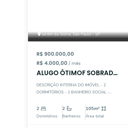
Jardim da Glória, São Paulo - SP
R$ 900.000,00
R$ 4.000,00
/ mês
ALUGO ÓTIMOF SOBRADO
- JARDIM DA GLÓRIA
DESCRIÇÃO INTERNA DO IMÓVEL - 2
DORMITÓRIOS - 1 BANHEIRO SOCIAL -
SALA 2 AMBIENTES - COZINHA - QUINTAL -
CORREDOR LATERAL - AREA DE SERVIÇO -
2
2
105
m²
EDÍCULA NOS FUNDOS - QUARTO DE
Dormitórios
Banheiros
Área total
EMPREGADA - BANHEIRO DE EMPREGADA -
1 VAGA DE GARAGEM A Directa I