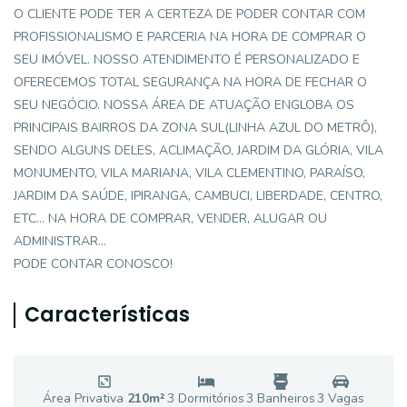
O CLIENTE PODE TER A CERTEZA DE PODER CONTAR COM
PROFISSIONALISMO E PARCERIA NA HORA DE COMPRAR O
SEU IMÓVEL. NOSSO ATENDIMENTO É PERSONALIZADO E
OFERECEMOS TOTAL SEGURANÇA NA HORA DE FECHAR O
SEU NEGÓCIO. NOSSA ÁREA DE ATUAÇÃO ENGLOBA OS
PRINCIPAIS BAIRROS DA ZONA SUL(LINHA AZUL DO METRÔ),
SENDO ALGUNS DELES, ACLIMAÇÃO, JARDIM DA GLÓRIA, VILA
MONUMENTO, VILA MARIANA, VILA CLEMENTINO, PARAÍSO,
JARDIM DA SAÚDE, IPIRANGA, CAMBUCI, LIBERDADE, CENTRO,
ETC... NA HORA DE COMPRAR, VENDER, ALUGAR OU
ADMINISTRAR...
PODE CONTAR CONOSCO!
Características
Área Privativa
210
m²
3
Dormitório
s
3
Banheiro
s
3
Vaga
s