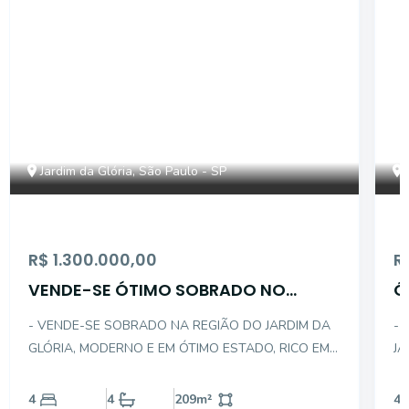
Jardim da Glória, São Paulo - SP
R$ 1.300.000,00
R
VENDE-SE ÓTIMO SOBRADO NO
Ó
JARDIM DA GLÓRIA
J
- VENDE-SE SOBRADO NA REGIÃO DO JARDIM DA
- 
GLÓRIA, MODERNO E EM ÓTIMO ESTADO, RICO EM
JA
ARMÁRIOS - CONFIRA : - DESCRIÇÃO INTERNA DO
PR
IMÓVEL: . 03 DORMITÓRIOS SENDO 01 SUÍTE COM
BO
4
4
209
m²
4