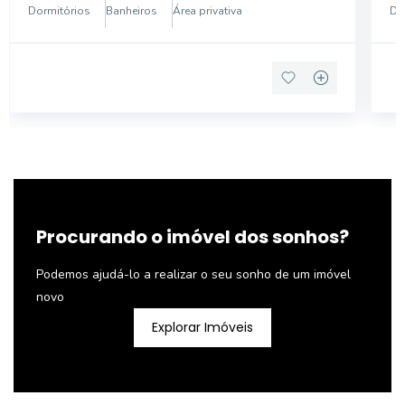
CLOSET . CLOSET PODE SER REVERSÍVEL PARA O
TR
Dormitórios
Banheiros
Área privativa
Do
04 DORMITÓRIO . 01 BANHEIRO S
INTER
01
Procurando o imóvel dos sonhos?
Podemos ajudá-lo a realizar o seu sonho de um imóvel
novo
Explorar Imóveis