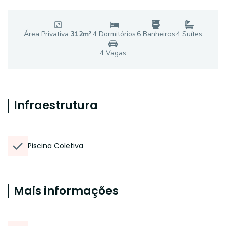
Área Privativa
312
m²
4
Dormitório
s
6
Banheiro
s
4
Suíte
s
4
Vaga
s
Infraestrutura
Piscina Coletiva
Mais informações