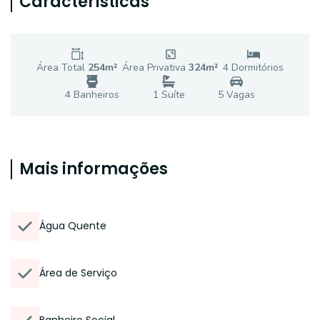
Características
Área Total
254
m²
Área Privativa
324
m²
4
Dormitório
s
4
Banheiro
s
1
Suíte
5
Vaga
s
Mais informações
Água Quente
Área de Serviço