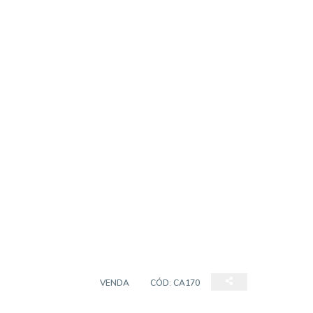
CASA TÉRREA
VENDA
CÓD:
CA170