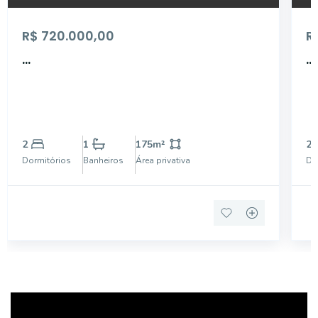
R$ 720.000,00
R
...
...
2
1
175
m²
2
Dormitórios
Banheiros
Área privativa
Do