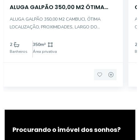
ALUGA GALPÃO 350,00 M2 ÓTIMA
C
LOCALIZAÇÃO CAMBUCI
J
ALUGA GALPÃO 350,00 M2 CAMBUCI, ÓTIMA
AL
LOCALIZAÇÃO, PROXIMIDADES, LARGO DO
CA
CAMBUCI, AVENIDA LINS DE VASCONCELOS, AV. DO
IN
ESTADO, RADIAL LESTE, MINHOCÃO;
PA
2
350
m²
2
O 
Banheiros
Área privativa
Ba
IN
L
Procurando o imóvel dos sonhos?