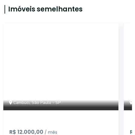
Imóveis semelhantes
14969
Cambuci, São Paulo - SP
R$ 12.000,00
R
/ mês