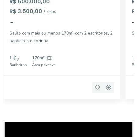
R$ 600.000,00
R
R$ 3.500,00
R$
/ mês
...
...
Salão com mais ou menos 170m² com 2 escritórios, 2
Sa
banheiros e cozinha.
1
170
m²
1
Banheiros
Área privativa
Ba