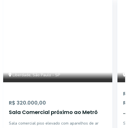
SL777
Liberdade, São Paulo - SP
R
R$ 320.000,00
R
Sala Comercial próximo ao Metrô
...
Sala comercial piso elevado com aparelhos de ar
Sa