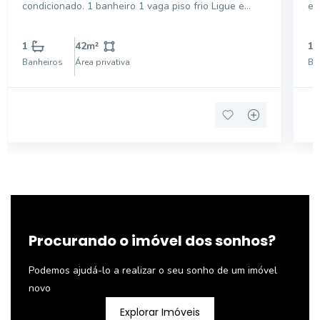
condicionado. 1 banheiro 1 vaga piso frio Ligue e
es
confira, temos outras opções na região!!
1
42
m²
1
Banheiros
Área privativa
Ba
Procurando o imóvel dos sonhos?
Podemos ajudá-lo a realizar o seu sonho de um imóvel
novo
Explorar Imóveis