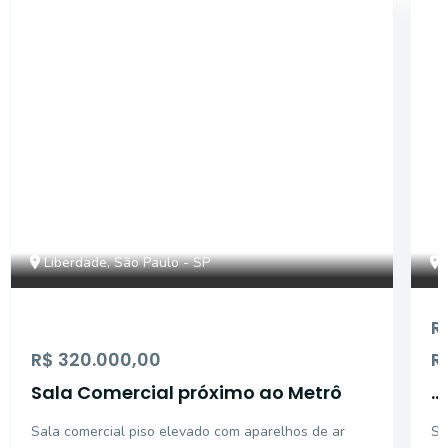
SL777
Liberdade, São Paulo - SP
R
R$ 320.000,00
R
Sala Comercial próximo ao Metrô
...
Sala comercial piso elevado com aparelhos de ar
Sa