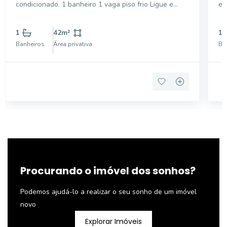
condicionado. 1 banheiro 1 vaga piso frio Ligue e
es
confira, temos outras opções na região!!
1
42
m²
1
Banheiros
Área privativa
Ba
Procurando o imóvel dos sonhos?
Podemos ajudá-lo a realizar o seu sonho de um imóvel
novo
Explorar Imóveis