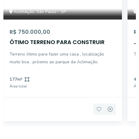
Aclimação, São Paulo - SP
R$ 750.000,00
R
ÓTIMO TERRENO PARA CONSTRUIR
...
Terreno ótimo para fazer uma casa , localização
Te
muito boa , próximo ao parque da Aclimação.
177
m²
46
Área total
Áre