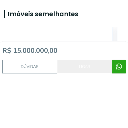
Imóveis semelhantes
14709
R$ 15.000.000,00
DÚVIDAS
LIGAR
Cambuci, São Paulo - SP
R$ 720.000,00
R