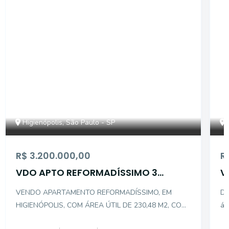
14704
Higienópolis, São Paulo - SP
R$ 3.200.000,00
R
VDO APTO REFORMADÍSSIMO 3
V
DORM/1 STE 230,48M2A/U
VENDO APARTAMENTO REFORMADÍSSIMO, EM
DE
HIGIENÓPOLIS, COM ÁREA ÚTIL DE 230,48 M2, COM
ár
3 DORMITÓRIOS, SENDO 1 SUITE , 1 BANHEIRO
So