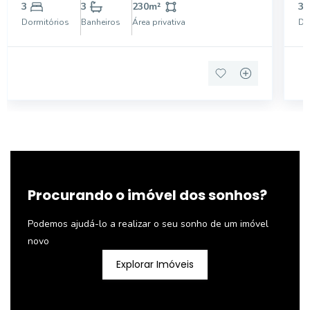
SOCIAL, SALA PARA 3 AMBIENTES, LAVABO,
Co
3
3
230
m²
3
COZINHA INTEGRADA, DESPENSA, ÁREA DE
Ár
Dormitórios
Banheiros
Área privativa
Do
SERVIÇOS, NUMA REGIÃO PREVILEGIADA DE SÃO
en
PAULO;
Procurando o imóvel dos sonhos?
Podemos ajudá-lo a realizar o seu sonho de um imóvel
novo
Explorar Imóveis