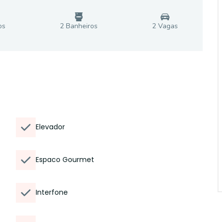
o
s
2
Banheiro
s
2
Vaga
s
Elevador
Espaco Gourmet
Interfone