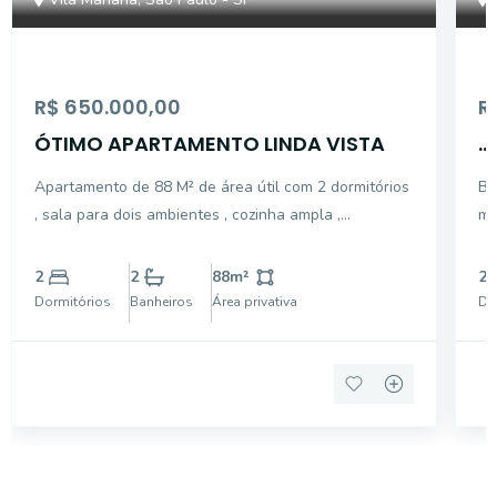
R$ 650.000,00
R
ÓTIMO APARTAMENTO LINDA VISTA
...
Apartamento de 88 M² de área útil com 2 dormitórios
Bo
, sala para dois ambientes , cozinha ampla ,
mo
dependência de empregada , todo apartamento com
ventilação natural e bem ensolarado , 1 vaga de
2
2
88
m²
2
garagem
Dormitórios
Banheiros
Área privativa
Do