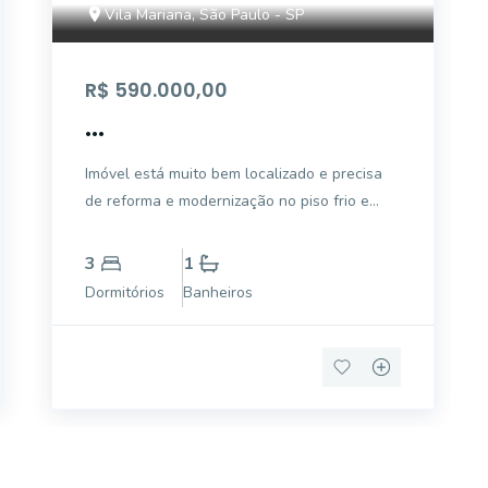
Vila Mariana, São Paulo - SP
R$ 590.000,00
...
Imóvel está muito bem localizado e precisa
de reforma e modernização no piso frio e
cascolac no piso de taco. A Directa Imóveis
foi fundada em Maio do ano de 1991. Há 31
3
1
anos no mercado, somos especializados na
Dormitórios
Banheiros
intermediação de negociações de compras/v