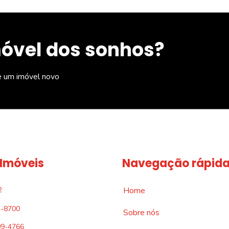
móvel dos sonhos?
e um imóvel novo
 Imóveis
Navegação rápid
2
Home
4-8700
Sobre nós
09-4766