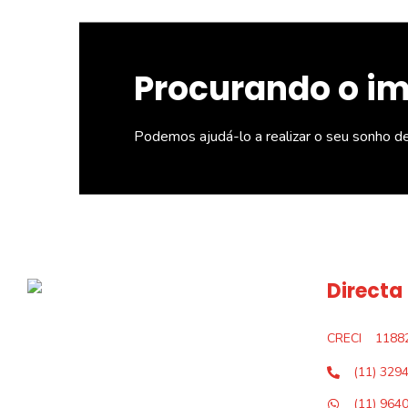
Procurando o i
Podemos ajudá-lo a realizar o seu sonho d
Directa
CRECI
1188
(11) 329
(11) 964