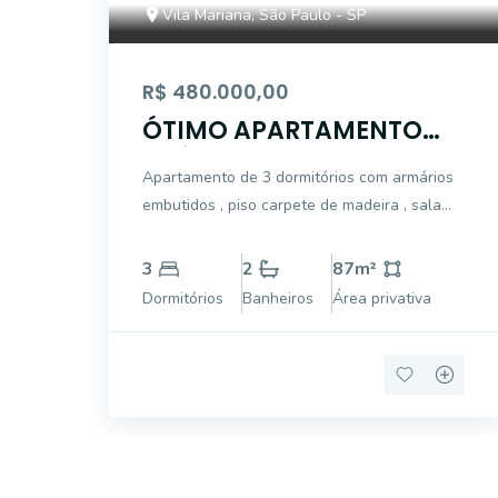
Vila Mariana, São Paulo - SP
R$ 480.000,00
ÓTIMO APARTAMENTO
PRÓXIMO MARGARIDA
Apartamento de 3 dormitórios com armários
MARIA
embutidos , piso carpete de madeira , sala
para dois ambientes piso carpete de madeira
, cozinha com armários embutidos , uma vaga
3
2
87
m²
de garagem
Dormitórios
Banheiros
Área privativa