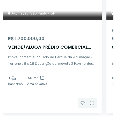
Aclimação, São Paulo - SP
R
R$ 1.700.000,00
R
VENDE/ALUGA PRÉDIO COMERCIAL
Ó
ACLIMAÇÃO-LADO PARQUE
A
Imóvel comercial do lado do Parque da Aclimação -
DES
Terreno : 8 x 18 Descrição do Imóvel : 3 Pavimentos
SA
Sendo : Piso térreo: recepção
ESC
CO
3
346
m²
4
CARROS JARD
Banheiros
Área privativa
Ba
DO