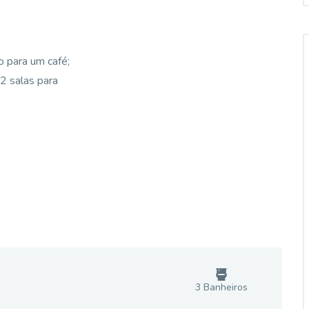
o para um café;
2 salas para
3
Banheiro
s