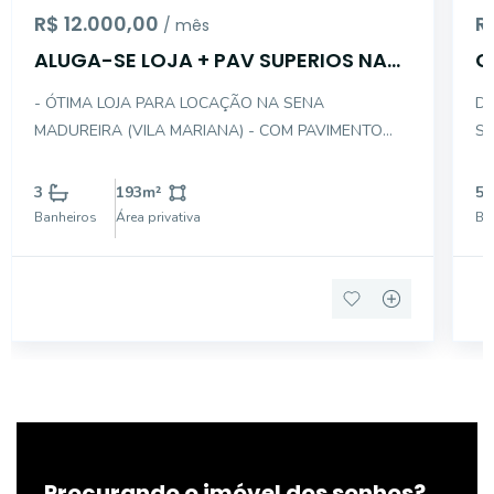
R$ 12.000,00
R
/ mês
ALUGA-SE LOJA + PAV SUPERIOS NA
C
RUA SENA MADUREIRA
-
- ÓTIMA LOJA PARA LOCAÇÃO NA SENA
DE
MADUREIRA (VILA MARIANA) - COM PAVIMENTO
SOB
SUPERIOR E VAGAS FRONTAIS - CONFIRA -
BAN
DESCRIÇÃO INTERNA DO IMÓVEL: - PAVIMENTO
DESPENSA 
3
193
m²
5
TÉRREO . LOJA COM ÓTIMO ACABAMENTO (ANTIGA
BA
Banheiros
Área privativa
Ba
KOPENHAGEN) PODE SER UTILIZADO ESSE
PO
MATERIAL QU
G
Procurando o imóvel dos sonhos?